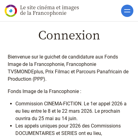
Le site cinéma et images
Accueil
de la Francophonie
Actualités
Connexion
Soutiens
Catalogue
Bienvenue sur le guichet de candidature aux Fonds
Clap ACP
Image de la Francophonie, Francophonie
TV5MONDEplus, Prix Filmac et Parcours Panafricain de
Boites à Ou
Production (PPP).
Accès pro
Fonds Image de la Francophonie :
Commission CINEMA-FICTION. Le 1er appel 2026 a
Créer un compte
eu lieu entre le 8 et le 22 mars 2026. Le prochain
Connexion
ouvrira du 25 mai au 14 juin.
J'ai oublié mon mot de p
Les appels uniques pour 2026 des Commissions
DOCUMENTAIRES et SERIES ont eu lieu,