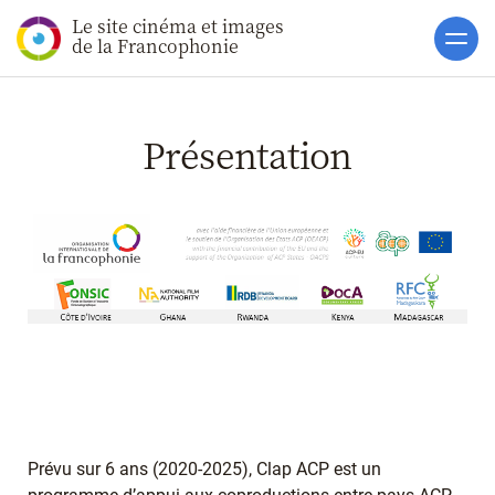
Le site cinéma et images
Accueil
de la Francophonie
Actualités
Soutiens
Présentation
Catalogue
Clap ACP
Présentation
FAQ
Les projets CLAP ACP
Partenaires
Boites à Ou
Accès pro
Prévu sur 6 ans (2020-2025), Clap ACP est un