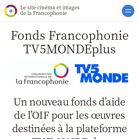
Le site cinéma et images
Accueil
de la Francophonie
Actualités
Fonds Francophonie
Soutiens
TV5MONDEplus
Fonds Image de la Fran
Fonds Francophonie
TV5MONDEplus
Présentation
Règlement
Un nouveau fonds d’aide
Notice
FILMAC
de l’OIF pour les œuvres
Résultats
Catalogue
destinées à la plateforme