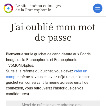
Le site cinéma et images
Accueil
de la Francophonie
Actualités
J'ai oublié mon mot
Soutiens
de passe
Catalogue
Clap ACP
Bienvenue sur le guichet de candidature aux Fonds
Boites à Ou
Image de la Francophonie et Francophonie
TV5MONDEplus.
Accès pro
Suite à la refonte du guichet, vous devez
créer un
compte
même si vous en aviez déjà un sur l'ancien
Créer un compte
guichet (en conservant la même adresse email de
Connexion
connexion, vous retrouverez l'historique de vos
candidatures).
J'ai oublié mon mot de p