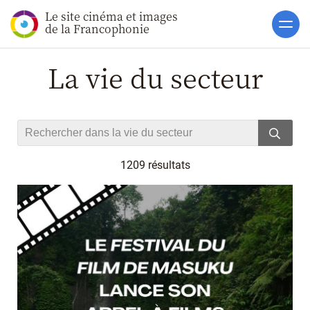
Le site cinéma et images
Accueil
de la Francophonie
Actualités
La vie du secteur
Toutes les actualités
Gros Plans
La vie des films
La vie du secteur
1209 résultats
Soutiens
Catalogue
Clap ACP
Boites à Ou
Accès pro