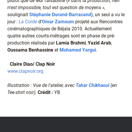
plutôt que de leur faisabilité (
« dans la production, rien
n'est impossible, tout est question de moyens »
,
soulignait
Stéphanie Durand-Barracand
), un seul a vu le
jour :
La Corde
d'
Omar Zamou
m
projeté aux Rencontres
cinématographiques de Béjaïa 2010. Actuellement
quatre autres courts-métrages sont en phase de pré-
production réalisés par
Lamia Brahmi
,
Yazid Arab
,
Oussama Benhassine
et
Mohamed Yargui
.
Claire Diao/ Clap Noir
www.clapnoir.org
Illustration : Vue de l'atelier, avec
Tahar Chikhaoui
(en
Tee-shirt noir).
Crédit :
YB