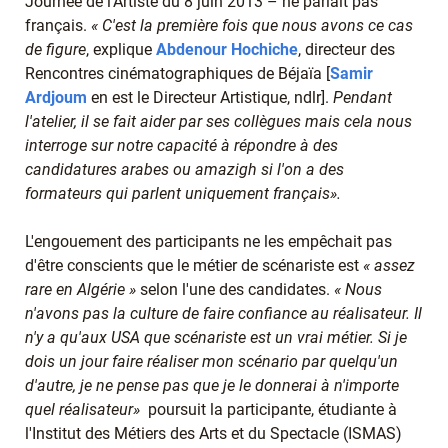
Journée de l'Artiste du 8 juin 2013 – ne parlait pas
français.
« C'est la première fois que nous avons ce cas
de figure
, explique
Abdenour Hochiche
, directeur des
Rencontres cinématographiques de Béjaïa [
Samir
Ardjoum
en est le Directeur Artistique, ndlr].
Pendant
l'atelier, il se fait aider par ses collègues mais cela nous
interroge sur notre capacité à répondre à des
candidatures arabes ou amazigh si l'on a des
formateurs qui parlent uniquement français».
L'engouement des participants ne les empêchait pas
d'être conscients que le métier de scénariste est
« assez
rare en Algérie »
selon l'une des candidates.
« Nous
n'avons pas la culture de faire confiance au réalisateur. Il
n'y a qu'aux USA que scénariste est un vrai métier. Si je
dois un jour faire réaliser mon scénario par quelqu'un
d'autre, je ne pense pas que je le donnerai à n'importe
quel réalisateur»
poursuit la participante, étudiante à
l'Institut des Métiers des Arts et du Spectacle (ISMAS)