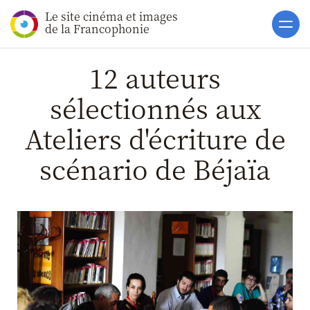
Le site cinéma et images
Accueil
de la Francophonie
Actualités
12 auteurs
Toutes les actualités
sélectionnés aux
Gros Plans
Ateliers d'écriture de
La vie des films
La vie du secteur
scénario de Béjaïa
Soutiens
Catalogue
Clap ACP
Boites à Ou
Accès pro