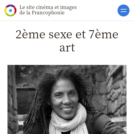
Le site cinéma et images
Accueil
de la Francophonie
Actualités
2ème sexe et 7ème
Toutes les actualités
art
Gros Plans
La vie des films
La vie du secteur
Soutiens
Catalogue
Clap ACP
Boites à Ou
Accès pro