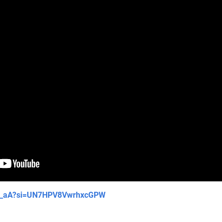
9O_aA?si=UN7HPV8VwrhxcGPW