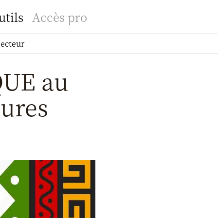
utils
Accès pro
secteur
QUE au
tures