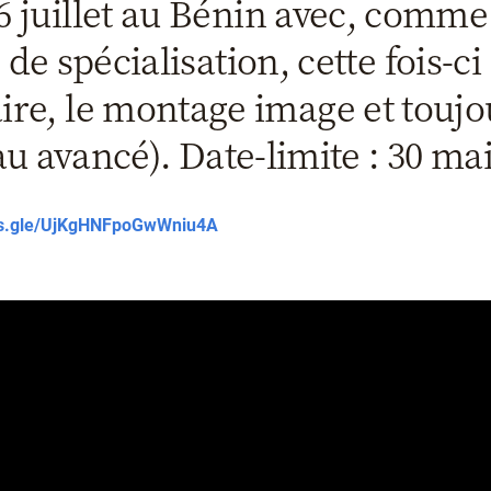
6 juillet au Bénin avec, comme
e spécialisation, cette fois-ci :
e, le montage image et toujou
au avancé). Date-limite : 30 mai
rms.gle/UjKgHNFpoGwWniu4A