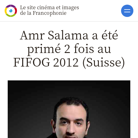
Le site cinéma et images
Accueil
de la Francophonie
Actualités
Amr Salama a été
Toutes les actualités
primé 2 fois au
Gros Plans
FIFOG 2012 (Suisse)
La vie des films
La vie du secteur
Soutiens
Catalogue
Clap ACP
Boites à Ou
Accès pro