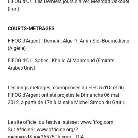
FIFOG d'Or : Les Derniers jours d'hiver, Mehrdad Oskouei
(Iran)
COURTS-METRAGES
FIFOG d'Argent : Demain, Alger ?, Amin Sidi-Boumédiène
(Algérie)
FIFOG d'Or : Sabeel, Khalid Al Mahmoud (Emirats
Arabes Unis)
Les longs-métrages récompensés du FIFOG d'Or et du
FIFOG d'Argent ont été projetés le Dimanche 06 mai
2012, à partir de 17h à la salle Michel Simon du Grütli.
Le site officiel du festival suisse : www.fifog.com
Sur Africiné : www.africine.org/?
menu=evt&no=26575Thierno I. DIA