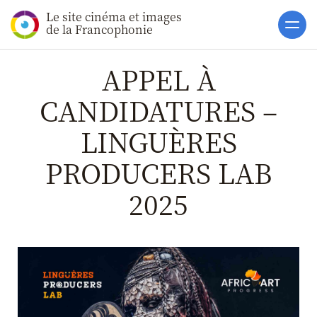
Le site cinéma et images
Accueil
de la Francophonie
Actualités
APPEL À
Toutes les actualités
CANDIDATURES –
Gros Plans
LINGUÈRES
La vie des films
La vie du secteur
PRODUCERS LAB
Soutiens
2025
Catalogue
Clap ACP
Boites à Ou
Accès pro