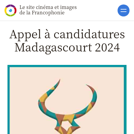
Le site cinéma et images
Accueil
de la Francophonie
Actualités
Appel à candidatures
Toutes les actualités
Madagascourt 2024
Gros Plans
La vie des films
La vie du secteur
Soutiens
Catalogue
Clap ACP
Boites à Ou
Accès pro