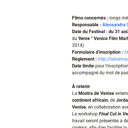
Films concernés :
longs mét
Responsable :
Alessandra 
Date du Festival :
du 31 ao
du
9ème "
Venice
Film
Mark
2014).
Formulaire d'inscription :
h
Règlement :
http://labienn
Date limite
pour l'inscripti
accompagné du mot de passe
À retenir
La
Mostra de Venise
entend
continent africain
, de
Jorda
Venise
, en collaboration av
Le workshop
Final
Cut in V
travail seront présentés à d
cinéma, afin d'en faciliter 