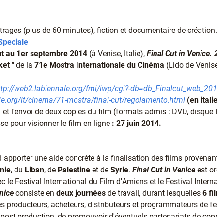
rages (plus de 60 minutes), fiction et documentaire de création.
Speciale
ût au 1er septembre 2014
(à Venise, Italie),
Final Cut in Venice.
et "
de la
71e Mostra Internationale du Cinéma
(Lido de Venis
ttp://web2.labiennale.org/fmi/iwp/cgi?-db=db_Finalcut_web_20
ale.org/it/cinema/71-mostra/final-cut/regolamento.html
(en itali
on et l'envoi de deux copies du film (formats admis : DVD, disque 
 pour visionner le film en ligne
: 27 juin 2014.
 apporter une aide concrète à la finalisation des films provenant
nie
, du
Liban
, de
Palestine
et de
Syrie
.
Final Cut in Venice
est o
ec le Festival International du Film d
'
Amiens et le Festival Intern
enice
consiste en
deux journées
de travail, durant lesquelles
6 fi
es producteurs, acheteurs, distributeurs et programmateurs de fe
la post-production, de promouvoir d'éventuels partenariats de cop