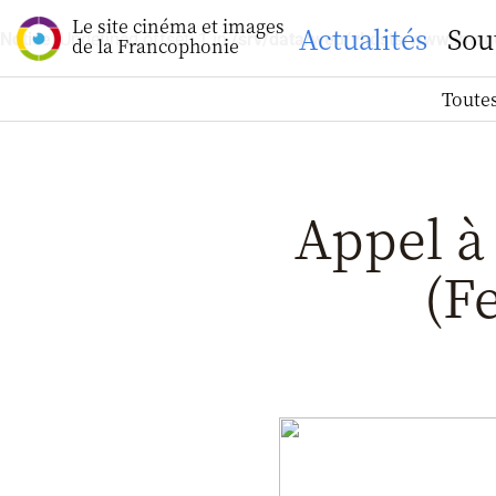
Le site cinéma et images
Actualités
Sou
Notice
: Undefined offset: 1 in
/srv/data/web/vhosts/www.images
de la Francophonie
Toutes
Appel à 
(Fe