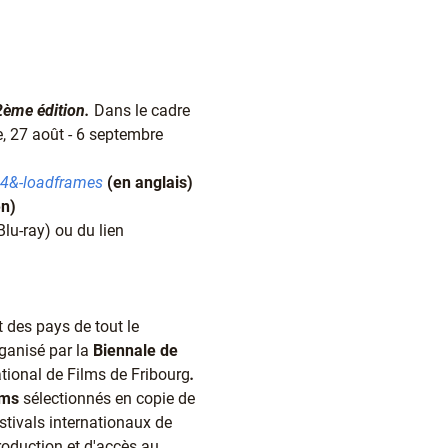
 2ème édition.
Dans le cadre
e, 27 août - 6 septembre
14&-loadframes
(en anglais)
en)
Blu-ray) ou du lien
 des pays de tout le
rganisé par la
Biennale de
ational de Films de Fribourg
.
lms
sélectionnés en copie de
stivals internationaux de
roduction et d'accès au