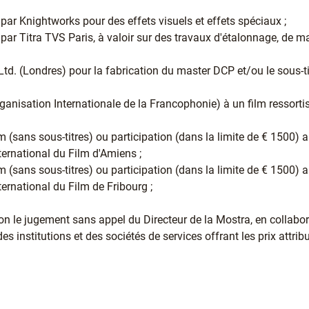
 par Knightworks pour des effets visuels et effets spéciaux ;
 par Titra TVS Paris, à valoir sur des travaux d'étalonnage, de 
 Ltd. (Londres) pour la fabrication du master DCP et/ou le sous-ti
Organisation Internationale de la Francophonie) à un film ressor
 (sans sous-titres) ou participation (dans la limite de € 1500) a
nternational du Film d'Amiens ;
 (sans sous-titres) ou participation (dans la limite de € 1500) a
nternational du Film de Fribourg ;
lon le jugement sans appel du Directeur de la Mostra, en collabor
es institutions et des sociétés de services offrant les prix attrib