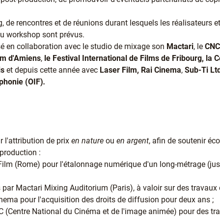
de rencontres et de réunions durant lesquels les réalisateurs e
 du workshop sont prévus.
isé en collaboration avec le studio de mixage son
Mactari
, le
CNC
ilm d'Amiens
,
le Festival International de Films de Fribourg, la 
is
et depuis cette année avec
Laser Film, Rai Cinema
,
Sub-Ti Lt
ophonie (OIF)
.
l'attribution de prix
en nature
ou
en argent
, afin de soutenir é
production :
 Film (Rome) pour l'étalonnage numérique d'un long-métrage (jusq
 par Mactari Mixing Auditorium (Paris), à valoir sur des travaux
inema pour l'acquisition des droits de diffusion pour deux ans ;
NC (Centre National du Cinéma et de l'image animée) pour des tr