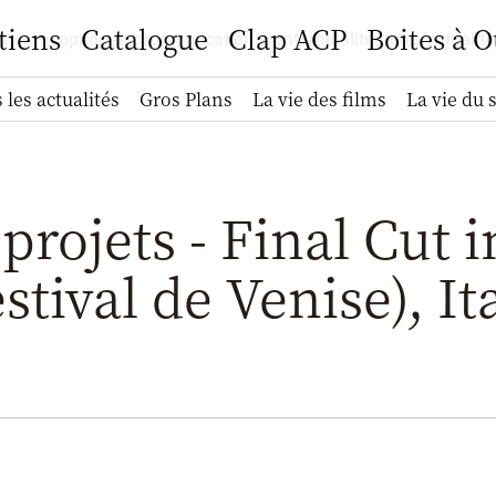
tiens
Catalogue
Clap ACP
Boites à O
francophones.org/application/front/actualites/php/actualit
 les actualités
Gros Plans
La vie des films
La vie du 
projets - Final Cut 
stival de Venise), It