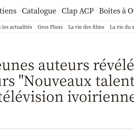
tiens
Catalogue
Clap ACP
Boites à O
francophones.org/application/front/actualites/php/actualit
 les actualités
Gros Plans
La vie des films
La vie du 
unes auteurs révélé
rs "Nouveaux talents
télévision ivoirienn