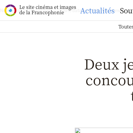
Le site cinéma et images
Actualités
Sou
Notice
: Undefined offset: 1 in
/srv/data/web/vhosts/www.images
de la Francophonie
Toutes
Deux je
concou