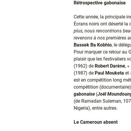
Rétrospective gabonaise
Cette année, la principale in
Écrans noirs ont déserté la
plus, nous rencontrions be
revenons à nos premières amo
Bassek Ba Kobhio
, le délé
Pour marquer ce retour au G
plaisir que les festivaliers 
(1962) de
Robert Darène
, 
(1987) de
Paul Mouketa
et
est en compétition long mét
compétition (documentaire
gabonaise
(
Joël Moundoun
(de Ramadan Suleman, 107m
Nigeria), entre autres.
Le Cameroun absent