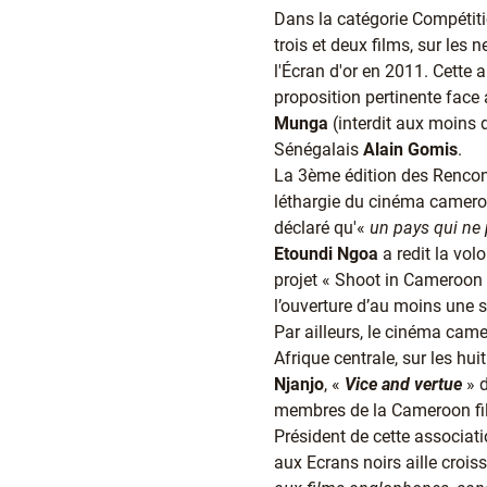
Dans la catégorie Compétiti
trois et deux films, sur les 
l'Écran d'or en 2011. Cette
proposition pertinente face
Munga
(interdit aux moins 
Sénégalais
Alain Gomis
.
La 3ème édition des Rencontr
léthargie du cinéma camer
déclaré qu'«
un pays qui ne 
Etoundi Ngoa
a redit la vo
projet « Shoot in Cameroon »
l’ouverture d’au moins une 
Par ailleurs, le cinéma cam
Afrique centrale, sur les hu
Njanjo
, «
Vice and vertue
» 
membres de la Cameroon film
Président de cette associat
aux Ecrans noirs aille croiss