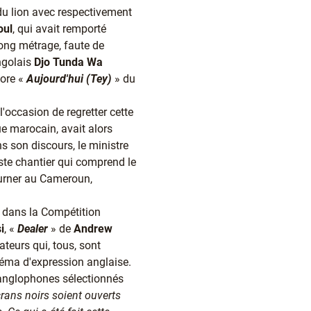
 du lion avec respectivement
oul
, qui avait remporté
long métrage, faute de
ngolais
Djo Tunda Wa
core «
Aujourd'hui (Tey)
» du
'occasion de regretter cette
ue marocain, avait alors
s son discours, le ministre
ste chantier qui comprend le
tourner au Cameroun,
s dans la Compétition
i
, «
Dealer
» de
Andrew
sateurs qui, tous, sont
néma d'expression anglaise.
s anglophones sélectionnés
crans noirs soient ouverts