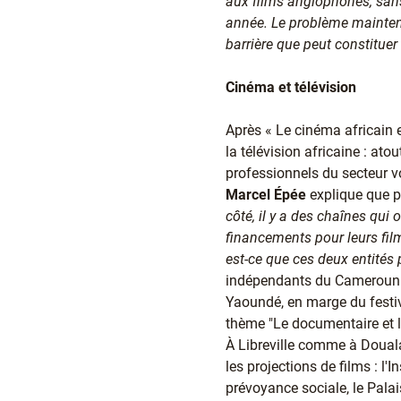
aux films anglophones, sans 
année. Le problème maintenan
barrière que peut constituer
Cinéma et télévision
Après « Le cinéma africain e
la télévision africaine : ato
professionnels du secteur vo
Marcel Épée
explique que p
côté, il y a des chaînes qui
financements pour leurs fi
est-ce que ces deux entités 
indépendants du Cameroun 
Yaoundé, en marge du festiv
thème "Le documentaire et la
À Libreville comme à Douala,
les projections de films : l'I
prévoyance sociale, le Palai