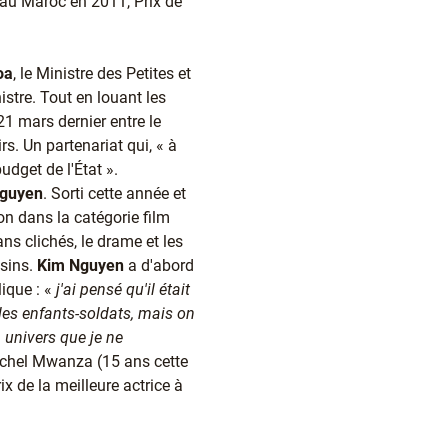
 au Maroc en 2011, Prix de
oa
, le Ministre des Petites et
istre. Tout en louant les
 21 mars dernier entre le
s. Un partenariat qui, « à
udget de l'État ».
guyen
. Sorti cette année et
on dans la catégorie film
ans clichés, le drame et les
ssins.
Kim Nguyen
a d'abord
ique : «
j'ai pensé qu'il était
r les enfants-soldats, mais on
 univers que je ne
chel Mwanza (15 ans cette
ix de la meilleure actrice à