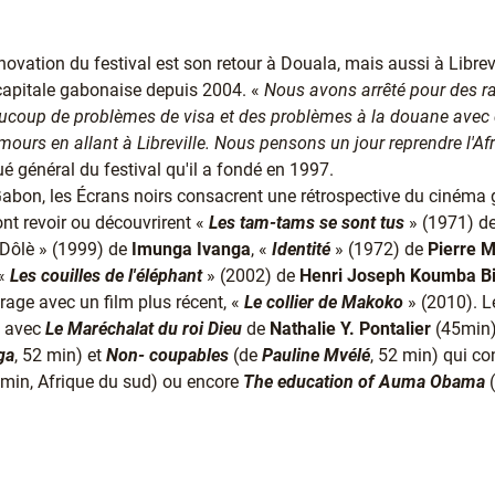
novation du festival est son retour à Douala, mais aussi à Librevi
 capitale gabonaise depuis 2004. «
Nous avons arrêté pour des 
aucoup de problèmes de visa et des problèmes à la douane avec
urs en allant à Libreville. Nous pensons un jour reprendre l'Afr
gué général du festival qu'il a fondé en 1997.
abon, les Écrans noirs consacrent une rétrospective du cinéma g
vont revoir ou découvrirent «
Les tam-tams se sont tus
» (1971) d
« Dôlè » (1999) de
Imunga Ivanga
, «
Identité
» (1972) de
Pierre 
 «
Les couilles de l'éléphant
» (2002) de
Henri Joseph Koumba Bi
rage avec un film plus récent, «
Le collier de Makoko
» (2010). L
) avec
Le Maréchalat du roi Dieu
de
Nathalie Y. Pontalier
(45min
ga
, 52 min) et
Non- coupables
(de
Pauline Mvélé
, 52 min) qui c
in, Afrique du sud) ou encore
The education of Auma Obama
(