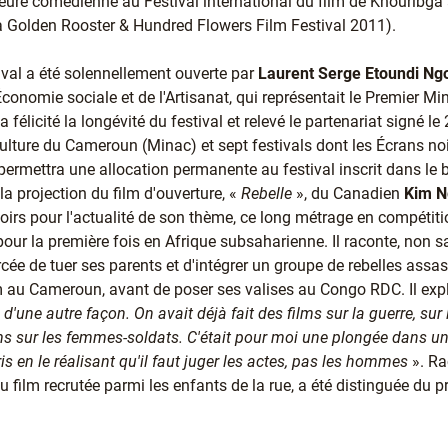
lleure comédienne au Festival international du film de Khouribga
na Golden Rooster & Hundred Flowers Film Festival 2011).
ival a été solennellement ouverte par
Laurent Serge Etoundi Ng
conomie sociale et de l'Artisanat, qui représentait le Premier Min
a félicité la longévité du festival et relevé le partenariat signé le
Culture du Cameroun (Minac) et sept festivals dont les Écrans noir
 permettra une allocation permanente au festival inscrit dans le b
la projection du film d'ouverture, «
Rebelle
», du Canadien
Kim N
oirs pour l'actualité de son thème, ce long métrage en compétiti
 pour la première fois en Afrique subsaharienne. Il raconte, non s
rcée de tuer ses parents et d'intégrer un groupe de rebelles assa
m au Cameroun, avant de poser ses valises au Congo RDC. Il expl
 d'une autre façon. On avait déjà fait des films sur la guerre, su
lms sur les femmes-soldats. C'était pour moi une plongée dans un
s en le réalisant qu'il faut juger les actes, pas les hommes
». Ra
du film recrutée parmi les enfants de la rue, a été distinguée du pr