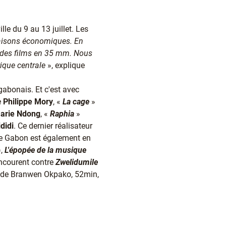
lle du 9 au 13 juillet. Les
raisons économiques. En
 des films en 35 mm. Nous
ique centrale
», explique
abonais. Et c'est avec
e
Philippe Mory
, «
La cage
»
Marie Ndong
, «
Raphia
»
didi
. Ce dernier réalisateur
e Gabon est également en
),
L'épopée de la musique
oncourent contre
Zwelidumile
de Branwen Okpako, 52min,