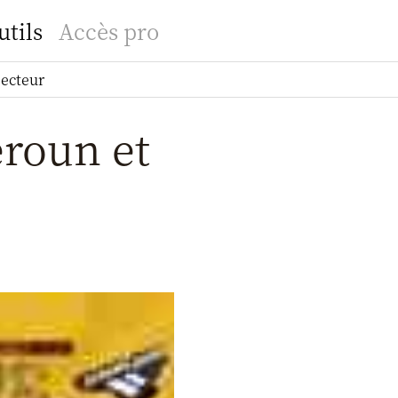
utils
Accès pro
secteur
eroun et