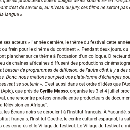
que les producteurs soient obligés de les sous-titrer en français.
t c'est de savoir si, au niveau du jury, ces films ne seront pas 
 la langue
».
t ses acteurs » l'année dernière, le thème du festival cette ann
ut ou frein pour le cinéma du continent ». Pendant deux jours, du 5
nt plancher sur ce thème à l'occasion d'un colloque. Directeur d
eu de chaînes africaines diffusent des productions cinématogra
 ont besoin de programmes de diffusion, de l'autre côté, il y a des
lms. Donc, nous mettons sur pied une plate-forme d’échanges po
peuvent se soutenir
». C'est aussi dans cet ordre d'idées que l'A
(Apic), que préside
Cyrille Masso
, organise les 3 et 4 juillet pro
al, une rencontre professionnelle entre producteurs de documenta
 télévision en Afrique".
 les Écrans noirs se déroulent à l'Institut français. À Yaoundé, s
nstitut français, l'Institut Goethe, le centre culturel espagnol, la s
s des congrès et le Village du festival. Le Village du festival a m