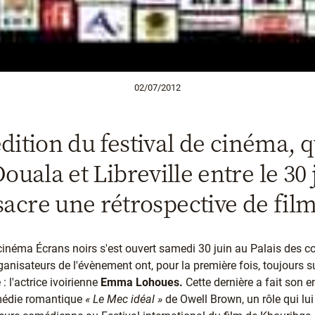
02/07/2012
ition du festival de cinéma, qu
uala et Libreville entre le 30 j
nsacre une rétrospective de fil
e cinéma Écrans noirs s'est ouvert samedi 30 juin au Palais des 
anisateurs de l'évènement ont, pour la première fois, toujours s
 l'actrice ivoirienne
Emma Lohoues.
Cette dernière a fait son 
omédie romantique
« Le Mec idéal »
de Owell Brown, un rôle qui lui