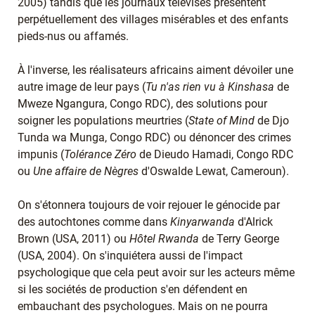
2005) tandis que les journaux télévisés présentent
perpétuellement des villages misérables et des enfants
pieds-nus ou affamés.
À l'inverse, les réalisateurs africains aiment dévoiler une
autre image de leur pays (
Tu n'as rien vu à Kinshasa
de
Mweze Ngangura, Congo RDC), des solutions pour
soigner les populations meurtries (
State of Mind
de Djo
Tunda wa Munga, Congo RDC) ou dénoncer des crimes
impunis (
Tolérance Zéro
de Dieudo Hamadi, Congo RDC
ou
Une affaire de Nègres
d'Oswalde Lewat, Cameroun).
On s'étonnera toujours de voir rejouer le génocide par
des autochtones comme dans
Kinyarwanda
d'Alrick
Brown (USA, 2011) ou
Hôtel Rwanda
de Terry George
(USA, 2004). On s'inquiétera aussi de l'impact
psychologique que cela peut avoir sur les acteurs même
si les sociétés de production s'en défendent en
embauchant des psychologues. Mais on ne pourra