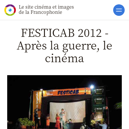
Le site cinéma et images
Accueil
de la Francophonie
Actualités
FESTICAB 2012 -
Toutes les actualités
Après la guerre, le
Gros Plans
cinéma
La vie des films
La vie du secteur
Soutiens
Catalogue
Clap ACP
Boites à Ou
Accès pro