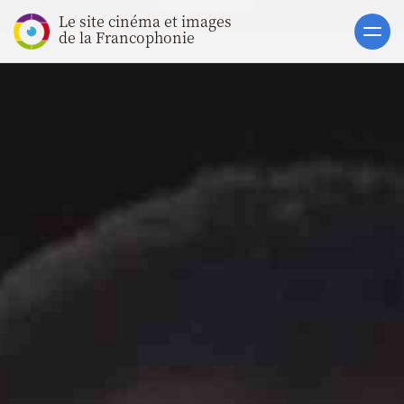
Le site cinéma et images
Accueil
de la Francophonie
Actualités
Toutes les actualités
Gros Plans
La vie des films
La vie du secteur
Soutiens
Catalogue
Clap ACP
Boites à Ou
Accès pro