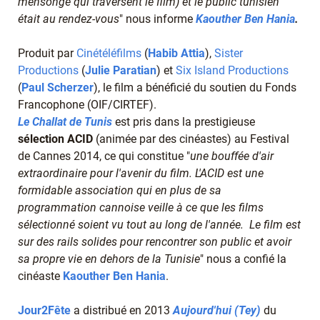
mensonge qui traversent le film) et le public tunisien
était au rendez-vous
" nous informe
Kaouther Ben Hania
.
Produit par
Cinétéléfilms
(
Habib Attia
),
Sister
Productions
(
Julie Paratian
) et
Six Island Productions
(
Paul Scherzer
), le film a bénéficié du soutien du Fonds
Francophone (OIF/CIRTEF).
Le C
hallat de Tunis
est pris dans la prestigieuse
sélection ACID
(animée par des cinéastes) au Festival
de Cannes 2014, ce qui constitue "
une bouffée d'air
extraordinaire pour l'avenir du film. L'ACID est une
formidable association qui en plus de sa
programmation cannoise veille à ce que les films
sélectionné soient vu tout au long de l'année. Le film est
sur des rails solides pour rencontrer son public et avoir
sa propre vie en dehors de la Tunisie
" nous a confié la
cinéaste
Kaouther Ben Hania
.
Jour2Fête
a distribué en 2013
Aujourd'hui (Tey)
du