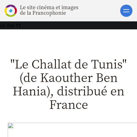
Le site cinéma et images
Notice
: Undefined offset: 1 in
Accueil
de la Francophonie
/srv/data/web/vhosts/www.imagesfrancophones.org/applicatio
Actualités
on line
11
Toutes les actualités
Gros Plans
"Le Challat de Tunis"
La vie des films
La vie du secteur
(de Kaouther Ben
Soutiens
Hania), distribué en
Catalogue
France
Clap ACP
Boites à Ou
Accès pro