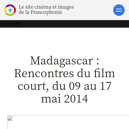
Le site cinéma et images
Notice
: Undefined offset: 1 in
Accueil
de la Francophonie
/srv/data/web/vhosts/www.imagesfrancophones.org/applicatio
Actualités
on line
11
Toutes les actualités
Gros Plans
Madagascar :
La vie des films
La vie du secteur
Rencontres du film
Soutiens
court, du 09 au 17
Catalogue
mai 2014
Clap ACP
Boites à Ou
Accès pro