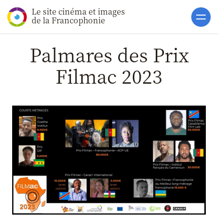
Le site cinéma et images
Accueil
de la Francophonie
Actualités
Palmares des Prix
Toutes les actualités
Filmac 2023
Gros Plans
La vie des films
La vie du secteur
Soutiens
Catalogue
Clap ACP
Boites à Ou
Accès pro