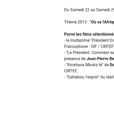
Du Samedi 22 au Samedi 29 
Thème 2013 :
"Où va l'Afriq
Parmi les films sélectionné
- le multiprimé "Président D
Francophone : OIF / CIRTEF
- "Le Président. Comment sai
présence de
Jean-Pierre B
- "Kinshasa Mboka té" de
Do
CIRTEF,
- "Sababou, l'espoir" du réal