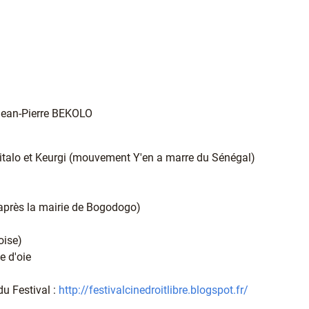
Jean-Pierre BEKOLO
 Vitalo et Keurgi (mouvement Y'en a marre du Sénégal)
in après la mairie de Bogodogo)
noise)
tte d'oie
u Festival :
http://festivalcinedroitlibre.blogspot.fr/