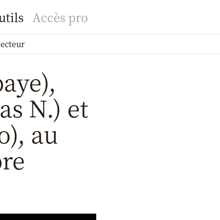
utils
Accès pro
secteur
baye),
s N.) et
o), au
bre