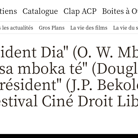
tiens
Catalogue
Clap ACP
Boites à O
 les actualités
Gros Plans
La vie des films
La vie du 
ident Dia" (O. W. M
sa mboka té" (Dougla
résident" (J.P. Bekol
stival Ciné Droit Li