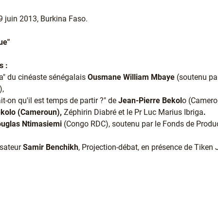
juin 2013, Burkina Faso.
ue"
s :
ia" du cinéaste sénégalais
Ousmane William Mbaye
(soutenu par
),
t-on qu'il est temps de partir ?" de
Jean-Pierre Bekol
o (Camerou
ekolo (Cameroun),
Zéphirin Diabré et le Pr Luc Marius Ibriga
.
uglas Ntimasiemi
(Congo RDC), soutenu par le Fonds de Produc
isateur
Samir Benchikh
, Projection-débat, en présence de Tiken 