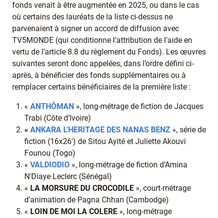
fonds venait à être augmentée en 2025, ou dans le cas
où certains des lauréats de la liste ci-dessus ne
parvenaient à signer un accord de diffusion avec
TV5MONDE (qui conditionne l’attribution de l’aide en
vertu de l’article 8.8 du règlement du Fonds). Les œuvres
suivantes seront donc appelées, dans l’ordre défini ci-
après, à bénéficier des fonds supplémentaires ou à
remplacer certains bénéficiaires de la première liste :
«
ANTHÔMAN
», long-métrage de fiction de Jacques
Trabi (Côte d’Ivoire)
«
ANKARA L'HERITAGE DES NANAS BENZ
», série de
fiction (16x26') de Sitou Ayité et Juliette Akouvi
Founou (Togo)
«
VALDIODIO
», long-métrage de fiction d’Amina
N'Diaye Leclerc (Sénégal)
«
LA MORSURE DU CROCODILE
», court-métrage
d’animation de Pagna Chhan (Cambodge)
«
LOIN DE MOI LA COLERE
», long-métrage