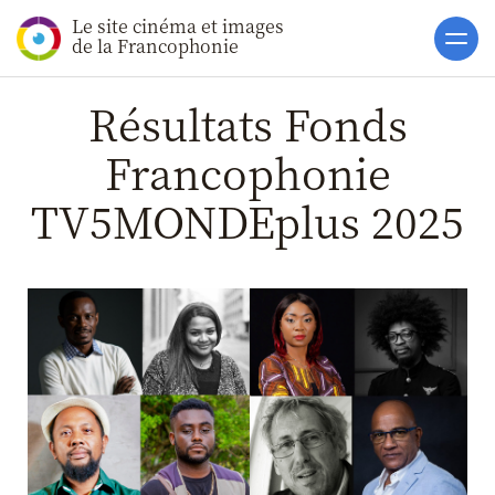
Le site cinéma et images
Accueil
de la Francophonie
Actualités
Résultats Fonds
Toutes les actualités
Francophonie
Gros Plans
TV5MONDEplus 2025
La vie des films
La vie du secteur
Soutiens
Catalogue
Clap ACP
Boites à Ou
Accès pro