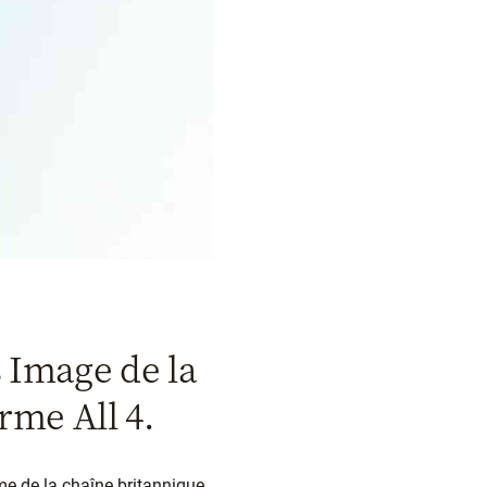
s Image de la
rme All 4.
rme de la chaîne britannique