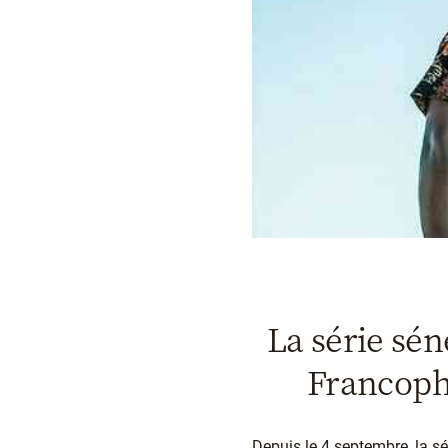
La série sén
Francopho
Depuis le 4 septembre, la sé