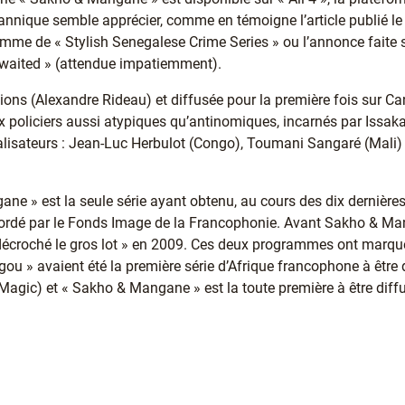
itannique semble apprécier, comme en témoigne l’article publié le
amme de « Stylish Senegalese Crime Series » ou l’annonce faite su
-awaited » (attendue impatiemment).
ons (Alexandre Rideau) et diffusée pour la première fois sur Ca
policiers aussi atypiques qu’antinomiques, incarnés par Issa
 réalisateurs : Jean-Luc Herbulot (Congo), Toumani Sangaré (Mali
ne » est la seule série ayant obtenu, au cours des dix dernière
dé par le Fonds Image de la Francophonie. Avant Sakho & Manga
décroché le gros lot » en 2009. Ces deux programmes ont marqué l
égou » avaient été la première série d’Afrique francophone à être 
 Magic) et « Sakho & Mangane » est la toute première à être dif