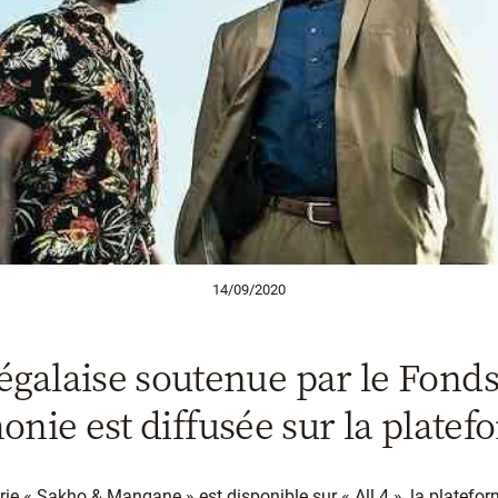
14/09/2020
égalaise soutenue par le Fond
nie est diffusée sur la platefo
rie « Sakho & Mangane » est disponible sur « All 4 », la platefo