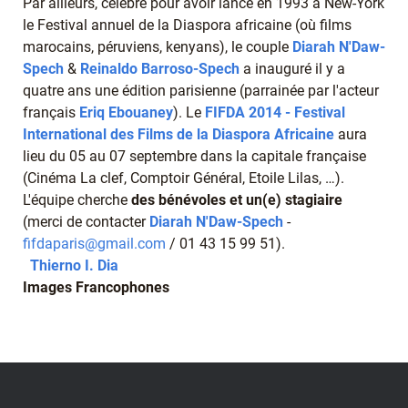
Par ailleurs, célèbre pour avoir lancé en 1993 à New-York
le Festival annuel de la Diaspora africaine (où films
marocains, péruviens, kenyans), le couple
Diarah N'Daw-
Spech
&
Reinaldo Barroso-Spech
a inauguré il y a
quatre ans une édition parisienne (parrainée par l'acteur
français
Eriq Ebouaney
). Le
FIFDA 2014 - Festival
International des Films de la Diaspora Africaine
aura
lieu du 05 au 07 septembre dans la capitale française
(Cinéma La clef, Comptoir Général, Etoile Lilas, …).
L'équipe cherche
des bénévoles et un(e) stagiaire
(merci de contacter
Diarah N'Daw-Spech
-
fifdaparis@gmail.com
/ 01 43 15 99 51).
Thierno I. Dia
Images Francophones