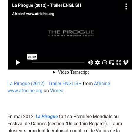
La Pirogue (2012) - Trailer ENGLISH
from
Africiné
www.africine.org
on
Vimeo
.
En mai 2012,
La Pirogue
fait sa Première Mondiale au
Festival de Cannes (section "Un certain Regard"). Il aura
plusieurs prix dont le Valois du public et le Valois de la