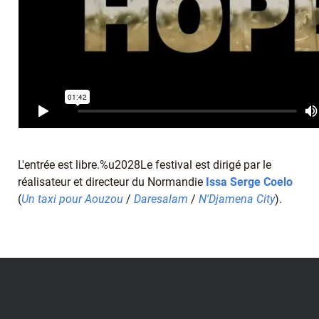
L'entrée est libre.%u2028Le festival est dirigé par le
réalisateur et directeur du Normandie
Issa Serge Coelo
(
Un taxi pour Aouzou
/
Daresalam
/
N'Djamena City
).