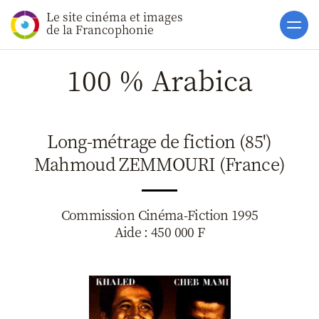
Le site cinéma et images
Accueil
de la Francophonie
Actualités
100 % Arabica
Soutiens
Catalogue
Long-métrage de fiction (85')
Clap ACP
Mahmoud ZEMMOURI (France)
Boites à Ou
Accès pro
Commission Cinéma-Fiction 1995
Aide : 450 000 F