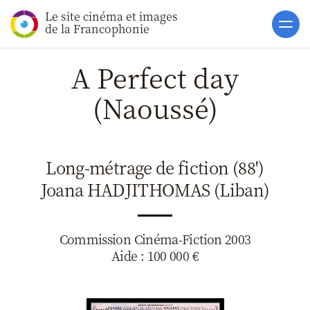
Le site cinéma et images
Accueil
de la Francophonie
Actualités
A Perfect day
Soutiens
(Naoussé)
Catalogue
Clap ACP
Long-métrage de fiction (88')
Boites à Ou
Joana HADJITHOMAS (Liban)
Accès pro
Commission Cinéma-Fiction 2003
Aide : 100 000 €