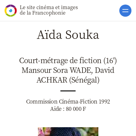
Le site cinéma et images
Accueil
de la Francophonie
Actualités
Aïda Souka
Soutiens
Catalogue
Court-métrage de fiction (16')
Clap ACP
Mansour Sora WADE, David
Boites à Ou
ACHKAR (Sénégal)
Accès pro
Commission Cinéma-Fiction 1992
Aide : 80 000 F