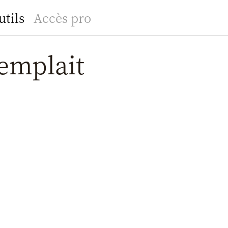
utils
Accès pro
templait