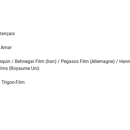
français
d Amar
equin / Behnegar Film (Iran) / Pegasos Film (Allemagne) / Hanni
Films (Royaume Uni)
/ Trigon-Film