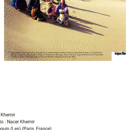
r Khemir
oto : Nacer Khemir
quin (Les) (Paris, France)