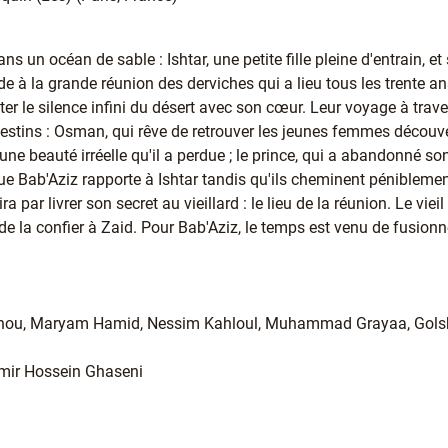
s un océan de sable : Ishtar, une petite fille pleine d'entrain, e
de à la grande réunion des derviches qui a lieu tous les trente ans
uter le silence infini du désert avec son cœur. Leur voyage à trav
destins : Osman, qui rêve de retrouver les jeunes femmes découve
 une beauté irréelle qu'il a perdue ; le prince, qui a abandonné 
ue Bab'Aziz rapporte à Ishtar tandis qu'ils cheminent péniblemen
nira par livrer son secret au vieillard : le lieu de la réunion. Le v
 de la confier à Zaid. Pour Bab'Aziz, le temps est venu de fusionne
n
inkhou, Maryam Hamid, Nessim Kahloul, Muhammad Grayaa, Golsh
mir Hossein Ghaseni