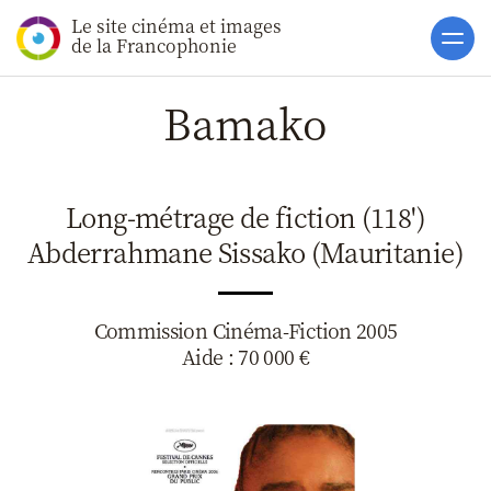
Le site cinéma et images
Accueil
de la Francophonie
Actualités
Bamako
Soutiens
Catalogue
Long-métrage de fiction (118')
Clap ACP
Abderrahmane Sissako (Mauritanie)
Boites à Ou
Accès pro
Commission Cinéma-Fiction 2005
Aide : 70 000 €