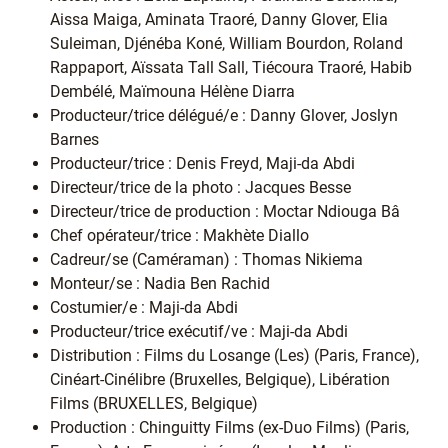
Aissa Maiga, Aminata Traoré, Danny Glover, Elia
Suleiman, Djénéba Koné, William Bourdon, Roland
Rappaport, Aïssata Tall Sall, Tiécoura Traoré, Habib
Dembélé, Maïmouna Hélène Diarra
Producteur/trice délégué/e : Danny Glover, Joslyn
Barnes
Producteur/trice : Denis Freyd, Maji-da Abdi
Directeur/trice de la photo : Jacques Besse
Directeur/trice de production : Moctar Ndiouga Bâ
Chef opérateur/trice : Makhète Diallo
Cadreur/se (Caméraman) : Thomas Nikiema
Monteur/se : Nadia Ben Rachid
Costumier/e : Maji-da Abdi
Producteur/trice exécutif/ve : Maji-da Abdi
Distribution : Films du Losange (Les) (Paris, France),
Cinéart-Cinélibre (Bruxelles, Belgique), Libération
Films (BRUXELLES, Belgique)
Production : Chinguitty Films (ex-Duo Films) (Paris,