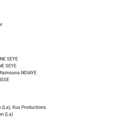
ar
UNE SEYE
NE SEYE
, Maimouna NDIAYE
SISSE
n (La), Kus Productions
ion (La)