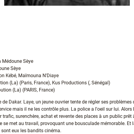
na Médoune Sèye
oune Sèye
bson Kébé, Maïmouna N'Diaye
tion (La) (Paris, France), Kus Productions (, Sénégal)
ibution (La) (PARIS, France)
 de Dakar. Laye, un jeune ouvrier tente de régler ses problèmes 
service mais il ne les contrôle plus. La police a l'oeil sur lui. Alo
 trafic, surenchère, achat et revente des places à un public prêt 
e se met au travail, provoquant une bousculade mémorable. Et là, l
 sont eux les bandits cinéma.