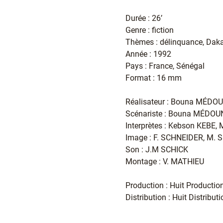
Durée : 26’
Genre : fiction
Thèmes : délinquance, Dak
Année : 1992
Pays : France, Sénégal
Format : 16 mm
Réalisateur : Bouna MÉDO
Scénariste : Bouna MÉDOU
Interprètes : Kebson KEBE
Image : F. SCHNEIDER, M. 
Son : J.M SCHICK
Montage : V. MATHIEU
Production : Huit Productio
Distribution : Huit Distribut