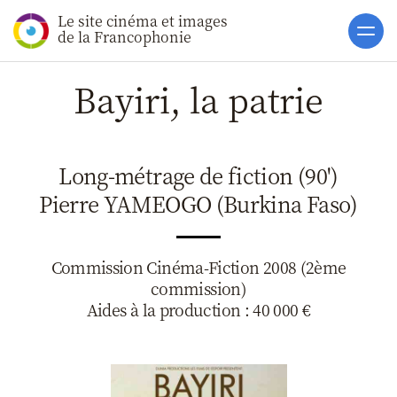
Le site cinéma et images
Accueil
de la Francophonie
Actualités
Bayiri, la patrie
Soutiens
Catalogue
Long-métrage de fiction (90')
Clap ACP
Pierre YAMEOGO (Burkina Faso)
Boites à Ou
Accès pro
Commission Cinéma-Fiction 2008 (2ème
commission)
Aides à la production : 40 000 €