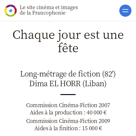
Le site cinéma et images
Accueil
de la Francophonie
Actualités
Chaque jour est une
Soutiens
fête
Catalogue
Clap ACP
Long-métrage de fiction (82')
Boites à Ou
Dima EL HORR (Liban)
Accès pro
Commission Cinéma-Fiction 2007
Aides à la production : 40 000 €
Commission Cinéma-Fiction 2009
Aides à la finition : 15 000 €