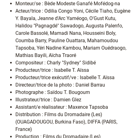
Monteur/se : Bède Modeste Ganafé Mofédog-na
Acteur/trice : Odilia Congo Yoni, Cécile Tiaho, Eugène
Y. Bayala, Jeanne d'Arc Yaméogo, O'Gust Kutu,
Halidou "Pagnagdé" Sawadogo, Augusta Palenfo,
Carole Bassolé, Mamadi Nana, Housseini Boly,
Coumba Barry, Pauline Ouattara, Mahamoudou
Tapsoba, Yéri Nadine Kambou, Mariam Ouédraogo,
Mathias Bayili, Aïcha Traoré
Compositeur : Charly "Sydney" Sidibé
Producteur/trice : Isabelle T. Aïssa
Producteur/trice exécutif/ve : Isabelle T. Aïssa
Directeur/trice de la photo : Daniel Barrau
Photographe : Saïdou T. Bougoum
Illustrateur/trice : Damien Glez
Assistant/e réalisateur : Maxence Tapsoba
Distribution : Films du Dromadaire (Les)
(OUAGADOUGOU, Burkina Faso), DIFFA (PARIS,
France)
Production : Films du Dromadaire (Les)