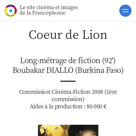
Le site cinéma et images
Accueil
de la Francophonie
Actualités
Coeur de Lion
Soutiens
Catalogue
Long-métrage de fiction (92')
Clap ACP
Boubakar DIALLO (Burkina Faso)
Boites à Ou
Accès pro
Commission Cinéma-Fiction 2008 (1ère
commission)
Aides à la production : 80 000 €