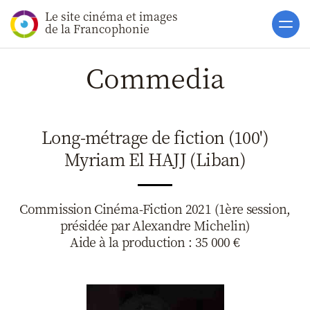
Le site cinéma et images
Accueil
de la Francophonie
Actualités
Commedia
Soutiens
Catalogue
Long-métrage de fiction (100')
Clap ACP
Myriam El HAJJ (Liban)
Boites à Ou
Accès pro
Commission Cinéma-Fiction 2021 (1ère session,
présidée par Alexandre Michelin)
Aide à la production : 35 000 €