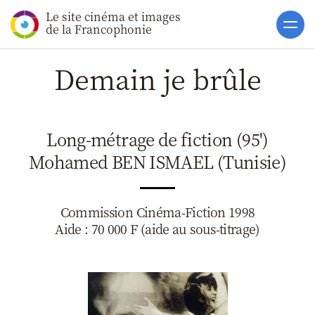
Le site cinéma et images
Accueil
de la Francophonie
Actualités
Demain je brûle
Soutiens
Catalogue
Long-métrage de fiction (95')
Clap ACP
Mohamed BEN ISMAEL (Tunisie)
Boites à Ou
Accès pro
Commission Cinéma-Fiction 1998
Aide : 70 000 F (aide au sous-titrage)