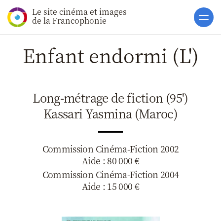
Le site cinéma et images
Accueil
de la Francophonie
Actualités
Enfant endormi (L')
Soutiens
Catalogue
Long-métrage de fiction (95')
Clap ACP
Kassari Yasmina (Maroc)
Boites à Ou
Accès pro
Commission Cinéma-Fiction 2002
Aide : 80 000 €
Commission Cinéma-Fiction 2004
Aide : 15 000 €