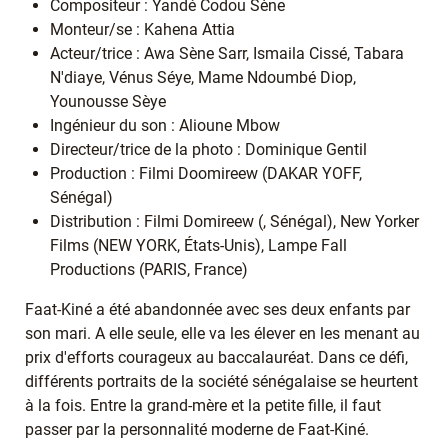
Compositeur : Yandé Codou Sène
Monteur/se : Kahena Attia
Acteur/trice : Awa Sène Sarr, Ismaila Cissé, Tabara
N'diaye, Vénus Séye, Mame Ndoumbé Diop,
Younousse Sèye
Ingénieur du son : Alioune Mbow
Directeur/trice de la photo : Dominique Gentil
Production : Filmi Doomireew (DAKAR YOFF,
Sénégal)
Distribution : Filmi Domireew (, Sénégal), New Yorker
Films (NEW YORK, États-Unis), Lampe Fall
Productions (PARIS, France)
Faat-Kiné a été abandonnée avec ses deux enfants par
son mari. A elle seule, elle va les élever en les menant au
prix d'efforts courageux au baccalauréat. Dans ce défi,
différents portraits de la société sénégalaise se heurtent
à la fois. Entre la grand-mère et la petite fille, il faut
passer par la personnalité moderne de Faat-Kiné.