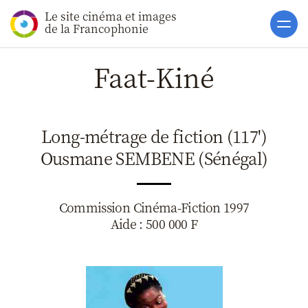
Le site cinéma et images
Accueil
de la Francophonie
Actualités
Faat-Kiné
Soutiens
Catalogue
Long-métrage de fiction (117')
Clap ACP
Ousmane SEMBENE (Sénégal)
Boites à Ou
Accès pro
Commission Cinéma-Fiction 1997
Aide : 500 000 F