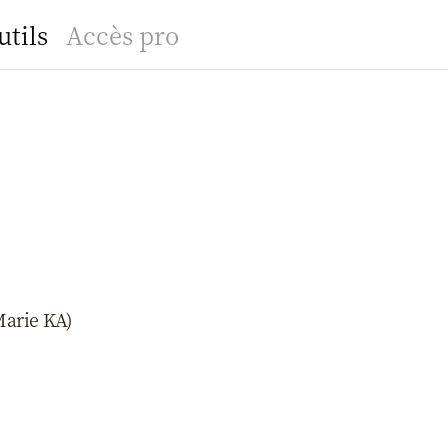
utils
Accès pro
Marie KA)