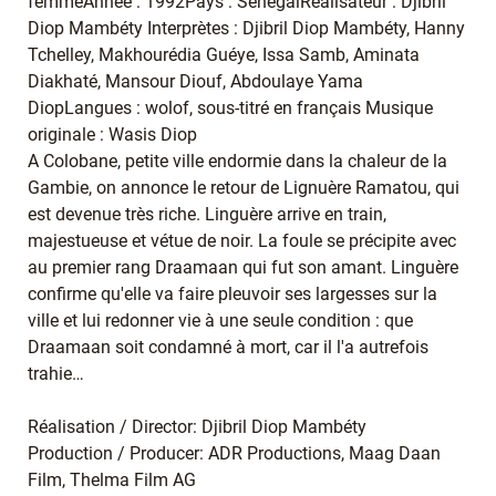
femmeAnnée : 1992Pays : SénégalRéalisateur : Djibril
Diop Mambéty Interprètes : Djibril Diop Mambéty, Hanny
Tchelley, Makhourédia Guéye, Issa Samb, Aminata
Diakhaté, Mansour Diouf, Abdoulaye Yama
DiopLangues : wolof, sous-titré en français Musique
originale : Wasis Diop
A Colobane, petite ville endormie dans la chaleur de la
Gambie, on annonce le retour de Lignuère Ramatou, qui
est devenue très riche. Linguère arrive en train,
majestueuse et vétue de noir. La foule se précipite avec
au premier rang Draamaan qui fut son amant. Linguère
confirme qu'elle va faire pleuvoir ses largesses sur la
ville et lui redonner vie à une seule condition : que
Draamaan soit condamné à mort, car il l'a autrefois
trahie…
Réalisation / Director: Djibril Diop Mambéty
Production / Producer: ADR Productions, Maag Daan
Film, Thelma Film AG