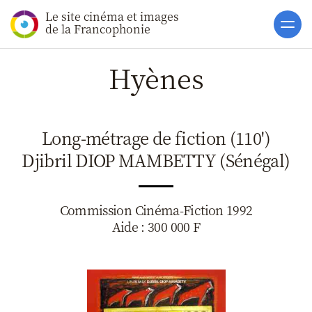
Le site cinéma et images
Accueil
de la Francophonie
Actualités
Hyènes
Soutiens
Catalogue
Long-métrage de fiction (110')
Clap ACP
Djibril DIOP MAMBETTY (Sénégal)
Boites à Ou
Accès pro
Commission Cinéma-Fiction 1992
Aide : 300 000 F