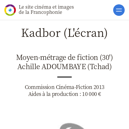
Le site cinéma et images
Accueil
de la Francophonie
Actualités
Kadbor (L'écran)
Soutiens
Catalogue
Moyen-métrage de fiction (30')
Clap ACP
Achille ADOUMBAYE (Tchad)
Boites à Ou
Accès pro
Commission Cinéma-Fiction 2013
Aides à la production : 10 000 €