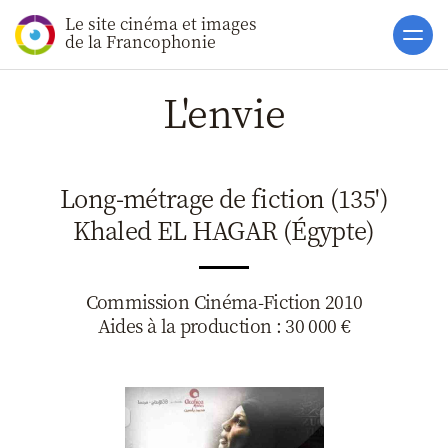
Le site cinéma et images
Accueil
de la Francophonie
Actualités
L'envie
Soutiens
Catalogue
Long-métrage de fiction (135')
Clap ACP
Khaled EL HAGAR (Égypte)
Boites à Ou
Accès pro
Commission Cinéma-Fiction 2010
Aides à la production : 30 000 €