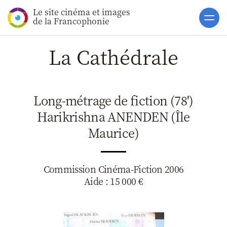
Le site cinéma et images
Accueil
de la Francophonie
Actualités
La Cathédrale
Soutiens
Catalogue
Long-métrage de fiction (78')
Clap ACP
Harikrishna ANENDEN (Île
Boites à Ou
Maurice)
Accès pro
Commission Cinéma-Fiction 2006
Aide : 15 000 €