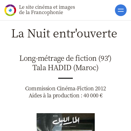
Le site cinéma et images
Accueil
de la Francophonie
Actualités
La Nuit entr'ouverte
Soutiens
Catalogue
Long-métrage de fiction (93')
Clap ACP
Tala HADID (Maroc)
Boites à Ou
Accès pro
Commission Cinéma-Fiction 2012
Aides à la production : 40 000 €