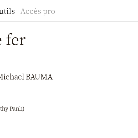
utils
Accès pro
 fer
Michael BAUMA
ithy Panh)