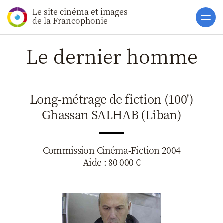
Le site cinéma et images
Accueil
de la Francophonie
Actualités
Le dernier homme
Soutiens
Catalogue
Long-métrage de fiction (100')
Clap ACP
Ghassan SALHAB (Liban)
Boites à Ou
Accès pro
Commission Cinéma-Fiction 2004
Aide : 80 000 €