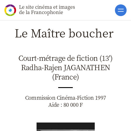
Le site cinéma et images
Accueil
de la Francophonie
Actualités
Le Maître boucher
Soutiens
Catalogue
Court-métrage de fiction (13')
Clap ACP
Radha-Rajen JAGANATHEN
Boites à Ou
(France)
Accès pro
Commission Cinéma-Fiction 1997
Aide : 80 000 F