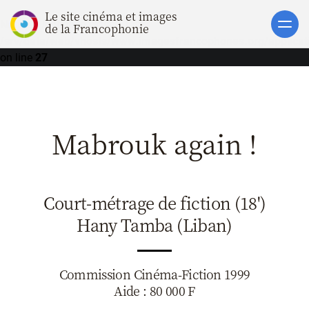
Le site cinéma et images
Notice
: Undefined offset: 1 in
Accueil
de la Francophonie
/srv/data/web/vhosts/www.imagesfrancophones.org/applicati
Actualités
on line
27
Soutiens
Catalogue
Mabrouk again !
Clap ACP
Boites à Ou
Accès pro
Court-métrage de fiction (18')
Hany Tamba (Liban)
Commission Cinéma-Fiction 1999
Aide : 80 000 F