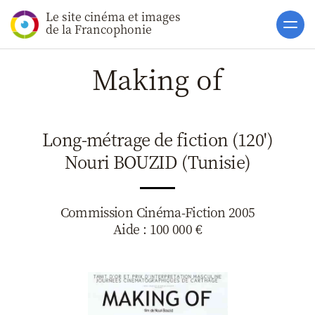
Le site cinéma et images
Accueil
de la Francophonie
Actualités
Making of
Soutiens
Catalogue
Long-métrage de fiction (120')
Clap ACP
Nouri BOUZID (Tunisie)
Boites à Ou
Accès pro
Commission Cinéma-Fiction 2005
Aide : 100 000 €