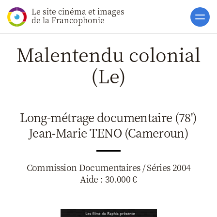
Le site cinéma et images
Accueil
de la Francophonie
Actualités
Malentendu colonial
Soutiens
(Le)
Catalogue
Clap ACP
Long-métrage documentaire (78')
Boites à Ou
Jean-Marie TENO (Cameroun)
Accès pro
Commission Documentaires / Séries 2004
Aide : 30.000 €