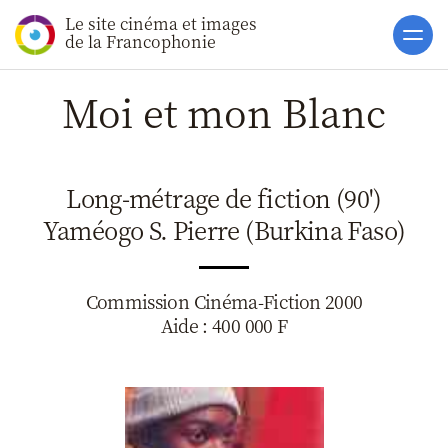
Le site cinéma et images
Accueil
de la Francophonie
Actualités
Moi et mon Blanc
Soutiens
Catalogue
Long-métrage de fiction (90')
Clap ACP
Yaméogo S. Pierre (Burkina Faso)
Boites à Ou
Accès pro
Commission Cinéma-Fiction 2000
Aide : 400 000 F